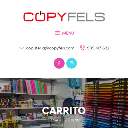
Inicio
Tienda
COPYFELS
Servicios
Imprenta – Copisteria – Papelería y Fotografía
MENU
Galería
copisteria@copyfels.com
935 417 832
Contacto
0 productos
0,00 €
CARRITO
Home
Carrito