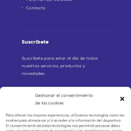
Contacto
Suscríbete
Suscríbete para estar al día de todos
nuestros servicios, productos y
novedades.
Gestionar el consentimiento
de las cookies
Para ofrecer las mejores experiencias, utilizamos tecnologías como las
Buscar:
cookies para almacenar y/o acceder a la información del dispositivo.
El consentimiento de estas tecnologías nos permitirá procesar datos
como el comportamiento de navegación o las identificaciones únicas