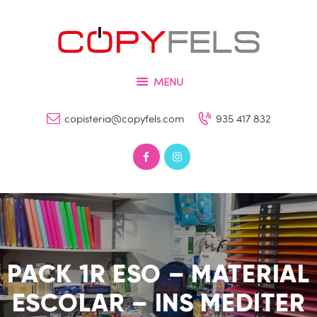
Inicio
Tienda
COPYFELS
Servicios
Imprenta – Copisteria – Papelería y Fotografía
MENU
Galería
copisteria@copyfels.com
935 417 832
Contacto
0 productos
0,00 €
PACK 1R ESO – MATERIAL
ESCOLAR – INS MEDITER