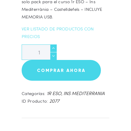
solo pack para el curso 1r ESO – Ins
Mediterrània – Castelldefels – INCLUYE
MEMORIA USB.
VER LISTADO DE PRODUCTOS CON
PRECIOS
PACK
1r
ESO
COMPRAR AHORA
-
Material
Escolar
1R ESO
INS MEDITERRANIA
Categorías:
,
-
2077
ID Producto:
Ins
Mediterrània
-
COMPLETO