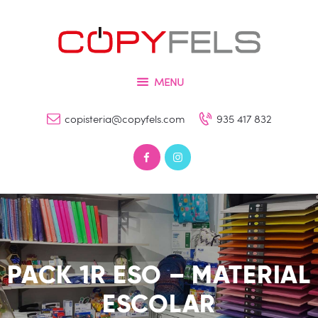
Inicio
Tienda
COPYFELS
Servicios
Imprenta – Copisteria – Papelería y Fotografía
MENU
Galería
copisteria@copyfels.com
935 417 832
Contacto
0 productos
0,00 €
PACK 1R ESO – MATERIAL
ESCOLAR