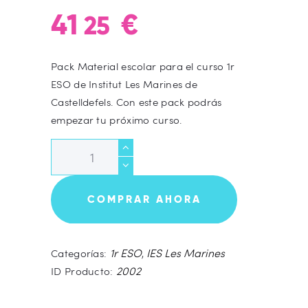
41
€
25
Pack Material escolar para el curso 1r
ESO de Institut Les Marines de
Castelldefels. Con este pack podrás
empezar tu próximo curso.
Pack
1r
ESO
COMPRAR AHORA
-
Material
Escolar
1r ESO
IES Les Marines
Categorías:
,
cantidad
2002
ID Producto: