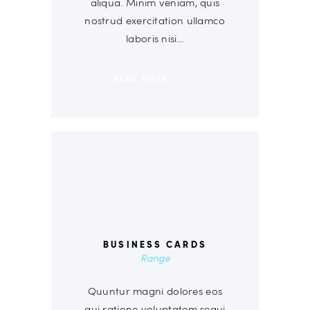
aliqua. Minim veniam, quis
nostrud exercitation ullamco
laboris nisi…
LEARN MORE
00
BUSINESS CARDS
Range
Quuntur magni dolores eos
qui ratione voluptatem sequi