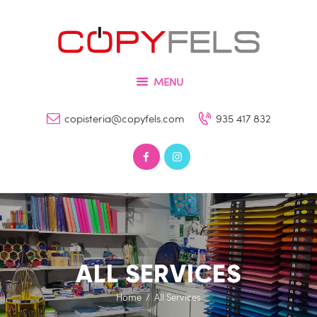
Inicio
Tienda
COPYFELS
Servicios
Imprenta – Copisteria – Papelería y Fotografía
MENU
Galería
copisteria@copyfels.com
935 417 832
Contacto
0 productos
0,00 €
ALL SERVICES
Home
All Services