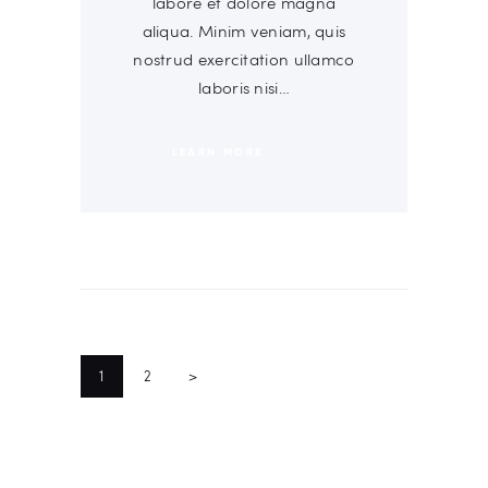
labore et dolore magna
aliqua. Minim veniam, quis
nostrud exercitation ullamco
laboris nisi…
LEARN MORE
PAGINACIÓN
DE
1
2
>
ENTRADAS
PAGE
PAGE