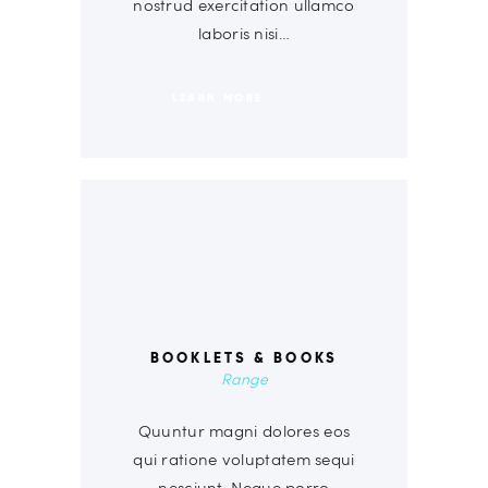
nostrud exercitation ullamco
laboris nisi…
LEARN MORE
00
BOOKLETS & BOOKS
Range
Quuntur magni dolores eos
qui ratione voluptatem sequi
nesciunt. Neque porro