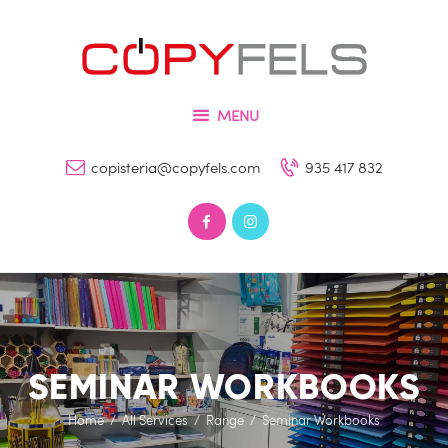
Inicio
Tienda
COPYFELS
Servicios
Imprenta – Copisteria – Papelería y Fotografía
MENU
Galería
copisteria@copyfels.com
935 417 832
Contacto
0 productos
0,00 €
SEMINAR WORKBOOKS
Home
All Services
Range
Seminar Workbooks