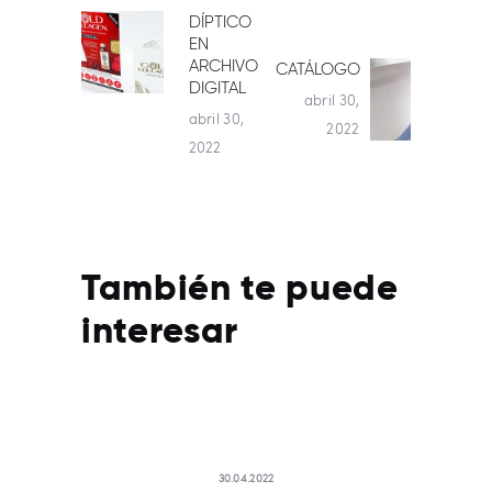
NAVEGACIÓN
DÍPTICO
Publicación
EN
anterior:
DE
ARCHIVO
CATÁLOGO
Siguiente
DIGITAL
abril 30,
post:
ENTRADAS
abril 30,
2022
2022
También te puede
interesar
30.04.2022