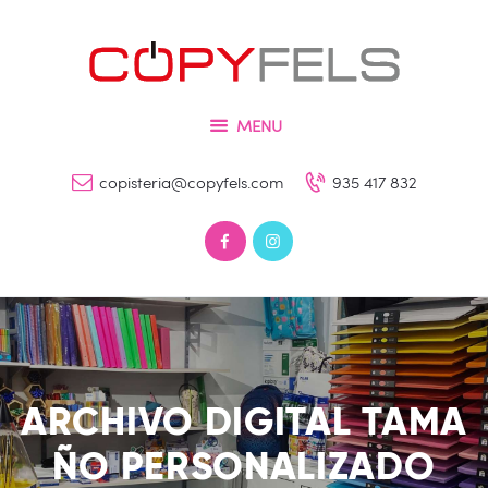
Inicio
Tienda
COPYFELS
Servicios
Imprenta – Copisteria – Papelería y Fotografía
MENU
Galería
copisteria@copyfels.com
935 417 832
Contacto
0 productos
0,00 €
ARCHIVO DIGITAL TAMA
ÑO PERSONALIZADO