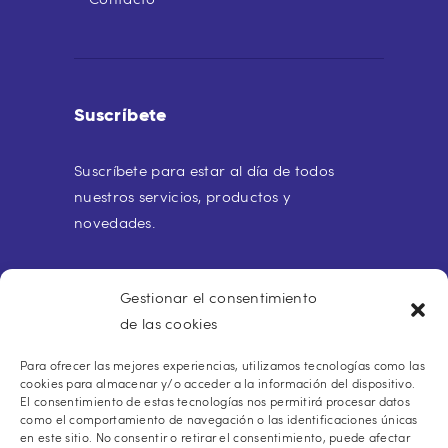
Suscríbete
Suscríbete para estar al día de todos
nuestros servicios, productos y
novedades.
Gestionar el consentimiento
de las cookies
Para ofrecer las mejores experiencias, utilizamos tecnologías como las
Buscar:
cookies para almacenar y/o acceder a la información del dispositivo.
El consentimiento de estas tecnologías nos permitirá procesar datos
como el comportamiento de navegación o las identificaciones únicas
en este sitio. No consentir o retirar el consentimiento, puede afectar