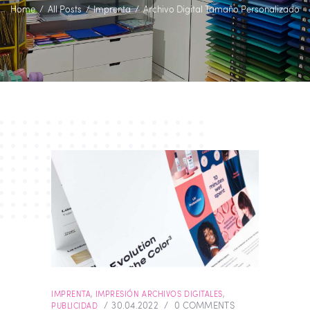
Home
All Posts
Imprenta
Archivo Digital Tamaño Personalizado
IMPRENTA
,
IMPRESIÓN ARCHIVOS DIGITALES
,
30.04.2022
0
COMMENTS
PUBLICIDAD