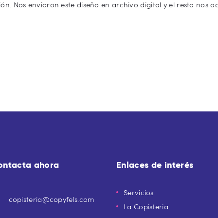
ón. Nos enviaron este diseño en archivo digital y el resto nos 
ontacta ahora
Enlaces de interés
Servicios
copisteria@copyfels.com
La Copisteria