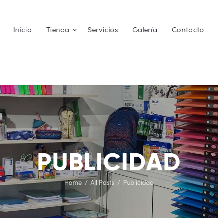
Inicio
Inicio
Tienda
Servicios
Galería
Contacto
Tienda
COPYFELS
Imprenta – Copisteria – Papelería y Fotografía
Servicios
Galería
Contacto
0 productos
0,00 €
PUBLICIDAD
Home
All Posts
Publicidad