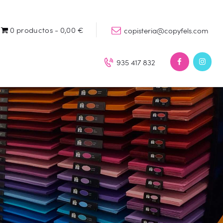
0 productos
0,00 €
copisteria@copyfels.com
935 417 832