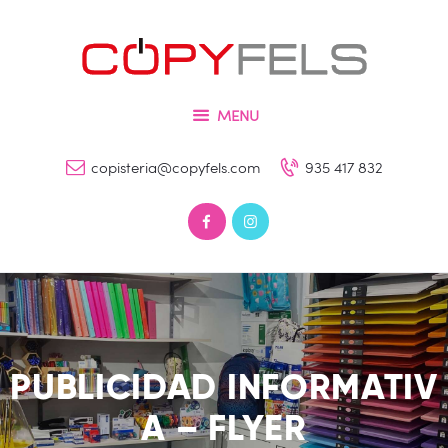
Inicio
Tienda
COPYFELS
Servicios
Imprenta – Copisteria – Papelería y Fotografía
MENU
Galería
copisteria@copyfels.com
935 417 832
Contacto
0 productos
0,00 €
PUBLICIDAD INFORMATIV
A – FLYER