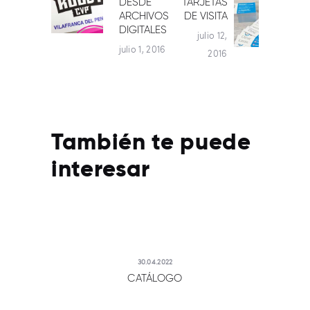
DESDE
TARJETAS
Siguiente
anterior:
DE
ARCHIVOS
DE VISITA
post:
DIGITALES
julio 12,
ENTRADAS
julio 1, 2016
2016
También te puede
interesar
30.04.2022
CATÁLOGO