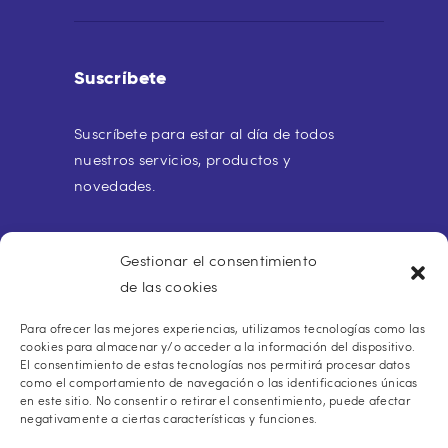
Suscríbete
Suscríbete para estar al día de todos
nuestros servicios, productos y
novedades.
Gestionar el consentimiento
de las cookies
Para ofrecer las mejores experiencias, utilizamos tecnologías como las
Buscar:
cookies para almacenar y/o acceder a la información del dispositivo.
El consentimiento de estas tecnologías nos permitirá procesar datos
como el comportamiento de navegación o las identificaciones únicas
en este sitio. No consentir o retirar el consentimiento, puede afectar
negativamente a ciertas características y funciones.