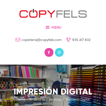
Inicio
Tienda
COPYFELS
Servicios
Imprenta – Copisteria – Papelería y Fotografía
MENU
Galería
copisteria@copyfels.com
935 417 832
Contacto
0 productos
0,00 €
IMPRESIÓN DIGITAL
Home
All Services
Servicios
Impresión Digital